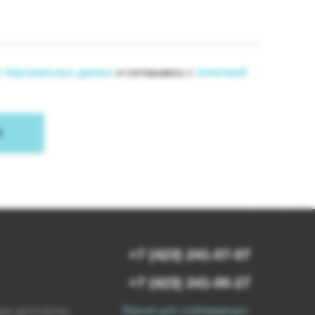
их персональных данных
и соглашаюсь с
политикой
М
+7 (423) 241‑07‑07
+7 (423) 241-00-27
Версия для слабовидящих
ое долголетие: