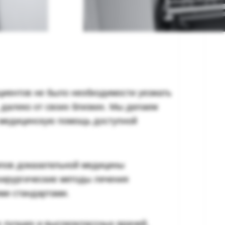
циентов не было необходимости уезжать
 далеко от своих близких. Мы делаем
 медицинскую помощь доступной
пов доказательной медицины
хирургические методы лечения
ими стандартами.
 лучших и высококлассных врачей,