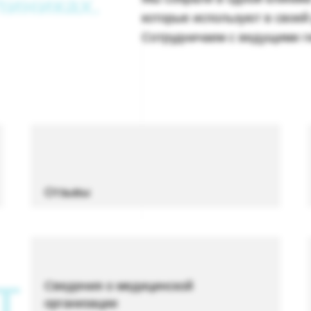
линиках.
которые используют в своей
Сотрудничаем с ведущими г
Отзывы
Т
Сведения о медицинской
организации