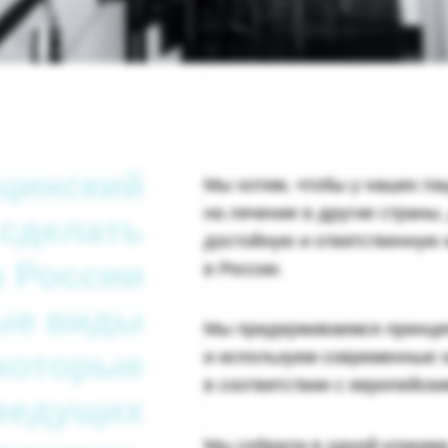
цинский
Мы хотим, чтобы у наших па
на лечение в другие страны,
 сделать
достойную и ответственную
 России
в России.
ые виды
Мы придерживаемся принци
 которые
и используем современные 
в соответствии с европейск
ведущих
Мы собрали в одной клинике