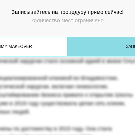
1994
Записывайтесь на процедуру прямо сейчас!
количество мест ограничено
MMY MAKEOVER
ЗАП
ической хирургии стало основной идеей в жизни Оль
пециализированной клиникой во Владивостоке,
стической хирургии, включая гинекологию.
сштабированию бизнеса привело к открытию Школы
уже в 2019 году существовала целая сеть клиник,
нных людей.
ены по достоинству в 2015 году. Она стала