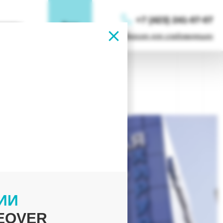
+7 (423) 241‑07‑07
нтакты
Блог
Версия для слабовидящих
ИИ
EOVER