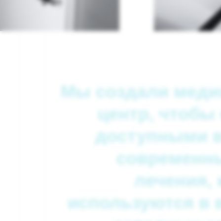
Мы создали меди
центр, чтобы
доступными в
современн
лечения,
используются в 