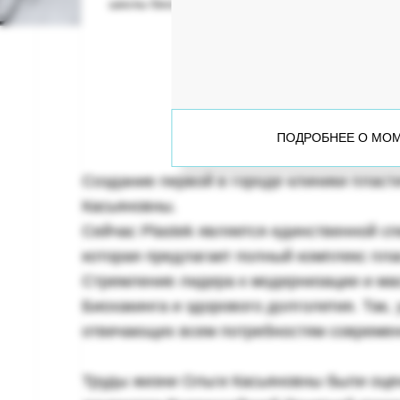
школы биохакинга «Пластэк»
ПОДРОБНЕЕ О MO
Создание первой в городе клиники пласт
Касьяновны.
Сейчас Plastek является единственной с
которая предлагает полный комплекс пла
Стремление лидера к модернизации и ма
Биохакинга и здорового долголетия. Так, 
отвечающих всем потребностям совреме
Труды жизни Ольги Касьяновны были оцен