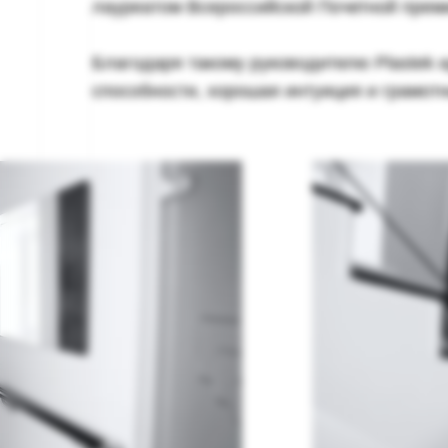
лауреатом Всероссийской Почетной преми
Благодаря такому руководителю Plastek и
способности, хорошая интуиция и грамотн