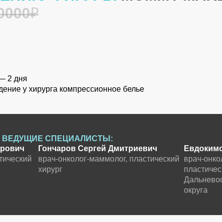
 0000
₽
— 2 дня
Идея зарождения клиники появилась еще в конце 90-х год
ение у хирурга компрессионное белье
на «Светланской». В то время салон красоты на «Светлан
косметологом являлась доктор Яковенко Е. С. Благодаря 
Касьяновны, была создана команда молодых, талантливых
 ВЕДУЩИЕ СПЕЦИАЛИСТЫ:
С такой командой врачей нужно было двигаться только впе
орович
Гончаров
Сергей Дмитриевич
Евдоким
тический
врач‑онколог‑маммолог, пластический
врач‑онко
Интуиция никогда ее не подводила, она знала точно, что з
хирург
пластичес
Дальнево
округа