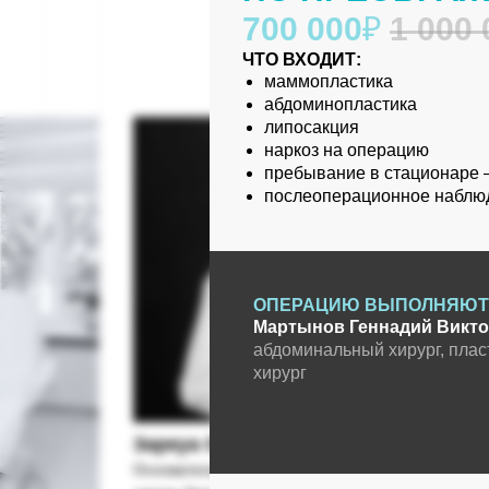
700 000
₽
1 000
ЧТО ВХОДИТ:
маммопластика
абдоминопластика
липосакция
наркоз на операцию
пребывание в стационаре 
послеоперационное наблюд
ОПЕРАЦИЮ ВЫПОЛНЯЮТ
Мартынов
Геннадий Викт
абдоминальный хирург, плас
хирург
Заркуа Ольга Касьяновна
Основатель клиники «Пластэк Хирургия» и