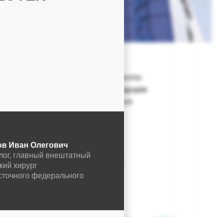
ов и началась создания салона красоты
ской» входил в тройку лидеров. Ведущим
организаторским способностям Ольги
 и перспективных врачей.
ред.
ов
Иван Олегович
лог, главный внештатный
а пластической хирургией будущее.
кий хирург
сточного федерального