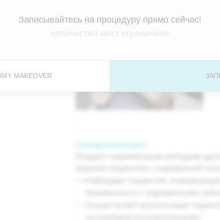
Записывайтесь на процедуру прямо сейчас!
количество мест ограничено
MMY MAKEOVER
ЗАП
Специализация:
Владеет современными методами диагн
ведения пациентов с эндокринной пато
—
Наблюдает пациенток, планирующи
беременность с эндокринными забо
—
Осуществляет консультации пациен
на помповой инсулинотерапии;