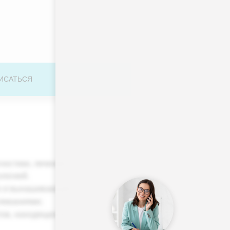
ИСАТЬСЯ
остики, лечения,
логией.
х и вынашивающих
леваниями;
тов, находящихся