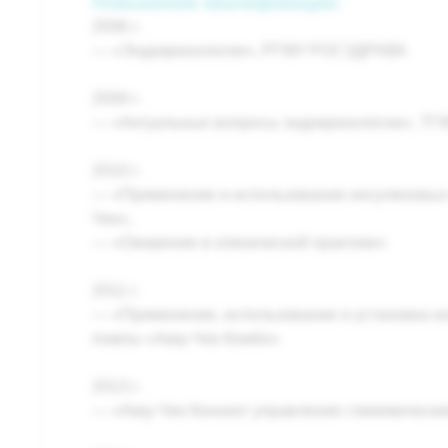
Повышение квалификации:
2006 г.
— «Эндокринология», РГМУ РОСЗДРАВА
2009 г.
— «Актуальные вопросы эндокринологии», ТГ
2010 г.
— «Применение и использование инсулиновых
Чек»,
— «Ожирение в клинической практике»
2011 г.
— «Применение, использование и установка и
помпы «Акку-Чек Комбо»
2013 г.
— «Акку-Чек Коннект управление гликемическ