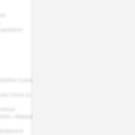
ия»
;
здоровья»
Nutrition Summit
ate Course on
ктивное
жизни» «Маркеры
ндокринные