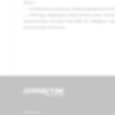
2014 г.
— «Избранные вопросы нейроэндокринологии
— «Методы коррекции избыточного веса. Испо
анализатора состава тела АВС-01 «Медасс» дл
результатов лечения»
Лицензия
О