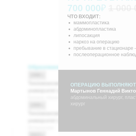
700 000
₽
1 000
ЧТО ВХОДИТ:
маммопластика
абдоминопластика
липосакция
наркоз на операцию
пребывание в стационаре 
послеоперационное наблюд
Образование:
1998 г.
Тихоокеанский государственный медицинский
ОПЕРАЦИЮ ВЫПОЛНЯЮТ
университет (лечебное дело)
Мартынов
Геннадий Викт
абдоминальный хирург, плас
Базовое образование
хирург
1999 г.
Тихоокеанский государственный медицинский
университет (эндокринология)
Интернатура
2003 г.