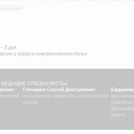
 0000
₽
— 2 дня
ение у хирурга компрессионное белье
 ВЕДУЩИЕ СПЕЦИАЛИСТЫ:
орович
Гончаров
Сергей Дмитриевич
Евдоким
тический
врач‑онколог‑маммолог, пластический
врач‑онко
хирург
пластичес
Дальнево
округа