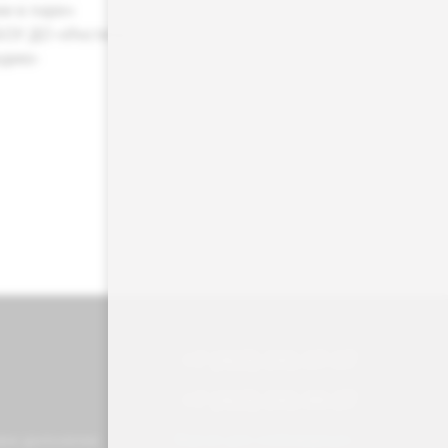
ии в паре»
БОУ ДО «Институт
дико-
+7 (423) 241‑07‑07
+7 (423) 241-00-27
Версия для слабовидящих
ое долголетие: