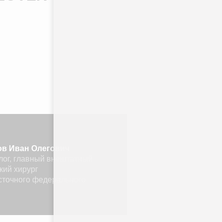
ов
Иван Олегович
лог, главный внештатный
кий хирург
сточного федерального