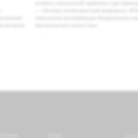
аспекты сексуальной гармонии и дисгармон
»,
— «Основы антивозрастной медицины» ФГ
льзование
повышения квалификации Федерального ме
я контроля
биологического агентства».
 клинике
Услуги
Здоров