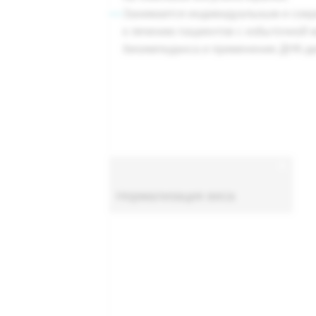
—
Занимается индивидуальным и сов
к лечению пациентов с избыточной 
биоимпеданса и применение ДНК-ди
Нормализация веса