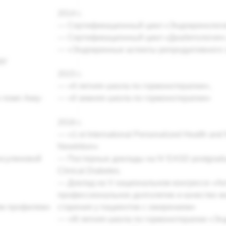
2014 г.
— Сертификационный цикл «Эндокринолог
— Сертификационный цикл «Диабетология»
— «Эндокринные аспекты репродуктивного 
МУ
2015 г.
— «II летняя школа по гормонотерапии»,
 помп Акку-
— «II зимняя школа по гормонотерапии»
2016 г.
— «1-st International Personalized Health and 
Newtrition»
нсулиновой
— Постерные доклады на IV EASD postgradu
Clinical Diabetes.
— Доклад на V национальном конгрессе «А
профессиональное долголетие и качество 
им профилем»
старения у пациентов с ожирением»
— «III летняя школа по гормонотерапии «Э