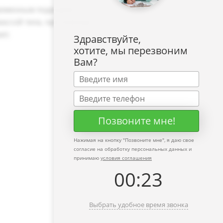
ременным подходом
массой тела, при помощи
ет.
Здравствуйте,
хотите, мы перезвоним
Вам?
Позвоните мне!
Нажимая на кнопку "
Позвоните мне
", я даю свое
согласие на обработку персональных данных и
принимаю
условия соглашения
00
:
23
Выбрать удобное время звонка